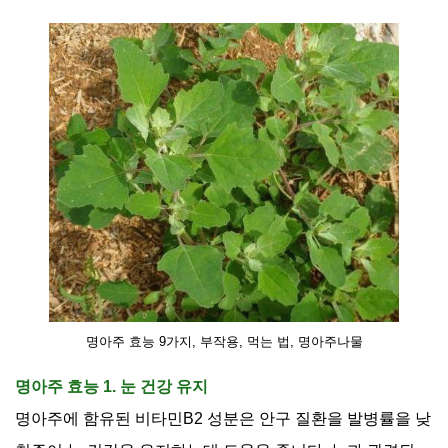
명아주 효능 9가지, 부작용, 먹는 법, 명아주나물
명아주 효능 1. 눈 건강 유지
명아주에 함유된 비타민
B2
성분은 안구 질환을 발병률을 낮